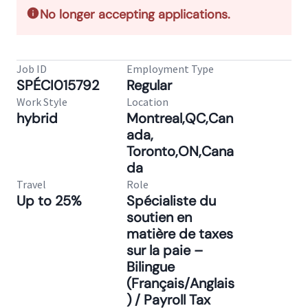
No longer accepting applications.
Job ID
Employment Type
SPÉCI015792
Regular
Work Style
Location
hybrid
Montreal,QC,Can
ada,
Toronto,ON,Cana
da
Travel
Role
Up to 25%
Spécialiste du
soutien en
matière de taxes
sur la paie –
Bilingue
(Français/Anglais
) / Payroll Tax